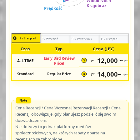
8 / Sierpień
9 / Wrzesień
10 / Październik
11 / Listopad
Czas
Typ
Cena (JPY)
Early Bird Review
12,000 ~
ALL TIME
JPY
/pax
¥
Price!
14,000~
Standard
Regular Price
JPY
/pax
¥
Cena Recenzji / Cena Wczesnej Rezerwacji Recenzji / Cena
Recenzji obowiązuje, gdy planujesz podzielić się swoim
doświadczeniem.
Nie dotyczy to jednak platformy mediów
społecznościowych, na których rabaty oparte na
recenzjach są zabronione.