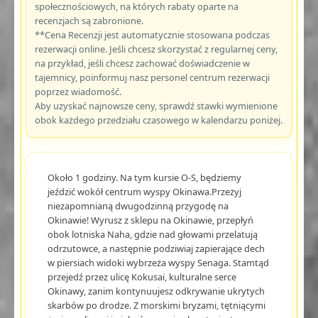
społecznościowych, na których rabaty oparte na
recenzjach są zabronione.
**Cena Recenzji jest automatycznie stosowana podczas
rezerwacji online. Jeśli chcesz skorzystać z regularnej ceny,
na przykład, jeśli chcesz zachować doświadczenie w
tajemnicy, poinformuj nasz personel centrum rezerwacji
poprzez wiadomość.
Aby uzyskać najnowsze ceny, sprawdź stawki wymienione
obok każdego przedziału czasowego w kalendarzu poniżej.
Około 1 godziny. Na tym kursie O-S, będziemy
jeździć wokół centrum wyspy Okinawa.Przeżyj
niezapomnianą dwugodzinną przygodę na
Okinawie! Wyrusz z sklepu na Okinawie, przepłyń
obok lotniska Naha, gdzie nad głowami przelatują
odrzutowce, a następnie podziwiaj zapierające dech
w piersiach widoki wybrzeża wyspy Senaga. Stamtąd
przejedź przez ulicę Kokusai, kulturalne serce
Okinawy, zanim kontynuujesz odkrywanie ukrytych
skarbów po drodze. Z morskimi bryzami, tętniącymi