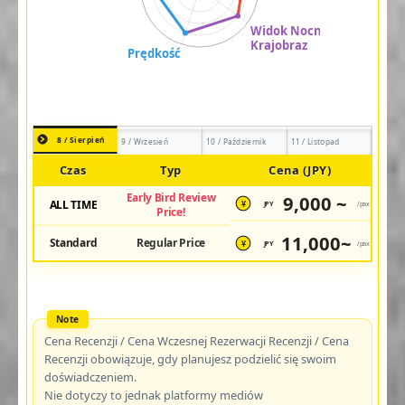
8 / Sierpień
9 / Wrzesień
10 / Październik
11 / Listopad
Czas
Typ
Cena (JPY)
Early Bird Review
9,000 ~
ALL TIME
JPY
/pax
¥
Price!
11,000~
Standard
Regular Price
JPY
/pax
¥
Cena Recenzji / Cena Wczesnej Rezerwacji Recenzji / Cena
Recenzji obowiązuje, gdy planujesz podzielić się swoim
doświadczeniem.
Nie dotyczy to jednak platformy mediów