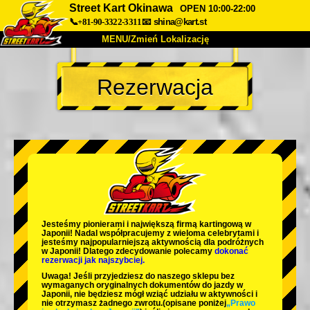
Street Kart Okinawa
OPEN 10:00-22:00
📞+81-90-3322-3311
📧
shina@kart.st
MENU/Zmień Lokalizację
TOP
Rezerwacja
O nas
Specyfikacja
Cena
Dojazd
Opinie
FAQ
Firma
Rezerwacja
Zmień Lokalizację
Tokyo Shinagawa
Tokyo Akihabara#1
Tokyo Akihabara#2
Tokyo Shibuya
Jesteśmy
pionierami
i
największą firmą kartingową
w
Tokyo Shibuya Annex
Tokyo Bay
Japonii! Nadal współpracujemy z
wieloma celebrytami
i
jesteśmy
najpopularniejszą aktywnością
dla podróżnych
w Japonii! Dlatego zdecydowanie polecamy
dokonać
Tokyo Asakusa
Osaka
rezerwacji jak najszybciej.
Uwaga! Jeśli przyjedziesz do naszego sklepu bez
Okinawa
wymaganych oryginalnych dokumentów do jazdy w
Japonii, nie będziesz mógł wziąć udziału w aktywności i
nie otrzymasz żadnego zwrotu.
(opisane poniżej
„Prawo