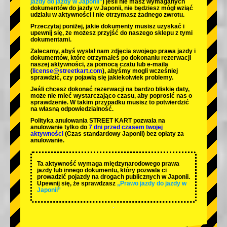
jazdy do jazdy w Japonii”
) jeśli nie masz wymaganych
dokumentów do jazdy w Japonii, nie będziesz mógł wziąć
udziału w aktywności i nie otrzymasz żadnego zwrotu.
Przeczytaj poniżej, jakie dokumenty musisz uzyskać i
upewnij się, że możesz przyjść do naszego sklepu z tymi
dokumentami.
Zalecamy, abyś wysłał nam zdjęcia swojego prawa jazdy i
dokumentów, które otrzymałeś po dokonaniu rezerwacji
naszej aktywności, za pomocą czatu lub e-maila
(
license@streetkart.com
), abyśmy mogli wcześniej
sprawdzić, czy pojawią się jakiekolwiek problemy.
Jeśli chcesz dokonać rezerwacji na bardzo bliskie daty,
może nie mieć wystarczająco czasu, aby poprosić nas o
sprawdzenie. W takim przypadku musisz to potwierdzić
na własną odpowiedzialność.
Polityka anulowania STREET KART pozwala na
anulowanie tylko do
7 dni przed czasem twojej
aktywności
(Czas standardowy Japonii) bez opłaty za
anulowanie.
Ta aktywność wymaga międzynarodowego prawa
jazdy lub innego dokumentu, który pozwala ci
prowadzić pojazdy na drogach publicznych w Japonii.
Upewnij się, że sprawdzasz
„Prawo jazdy do jazdy w
Japonii”