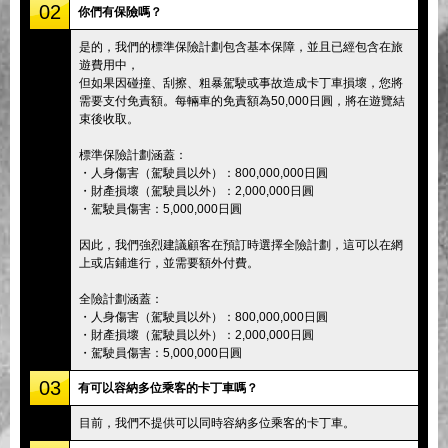
02
你們有保險嗎？
是的，我們的標準保險計劃包含基本保障，並且已經包含在旅
遊費用中，
但如果因碰撞、刮擦、粗暴駕駛或事故造成卡丁車損壞，您將
需要支付免責額。每輛車的免責額為50,000日圓，將在遊覽結
束後收取。
標準保險計劃涵蓋：
・人身傷害（駕駛員以外）：800,000,000日圓
・財產損壞（駕駛員以外）：2,000,000日圓
・駕駛員傷害：5,000,000日圓
因此，我們強烈建議顧客在預訂時選擇全險計劃，這可以在網
上或店鋪進行，並需要額外付費。
全險計劃涵蓋：
・人身傷害（駕駛員以外）：800,000,000日圓
・財產損壞（駕駛員以外）：2,000,000日圓
・駕駛員傷害：5,000,000日圓
03
有可以容納多位乘客的卡丁車嗎？
目前，我們不提供可以同時容納多位乘客的卡丁車。