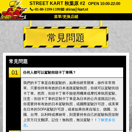
STREET KART 秋葉原 #2
OPEN 10:00-22:00
📞+81-80-1199-1199
📧
shina@kart.st
菜單/更換店鋪
首頁
常見問題
關於
規格
價格
交通方式
顧客聲音
常見問題
公司
預訂
常見問題
更換店鋪
01
任何人都可以駕駛街頭卡丁車嗎？
東京品川 #1
東京秋葉原#1
我們的卡丁車是自動駕駛的，如果你經常開車，操作非常簡
單。只要你持有有效的日本道路駕駛執照，你就可以駕駛街頭
東京秋葉原#2
東京澀谷
卡丁車。然而，街頭卡丁車不能使用機車或摩托車執照駕駛。
東京澀谷附屬
東京灣
注意：街頭卡丁車的定制卡丁車是為日本的公共道路設計的。
你需要持有有效的日本駕駛執照，或國際駕駛許可證，或美軍
東京淺草
大阪
在日本的SOFA駕駛許可證，或者如果你來自瑞士、德國、法
國、台灣、比利時或摩納哥，則需要持有自己的駕駛執照並附
沖繩
上官方日文翻譯。記住！無執照，無法駕駛！！
了解更多信
息
。