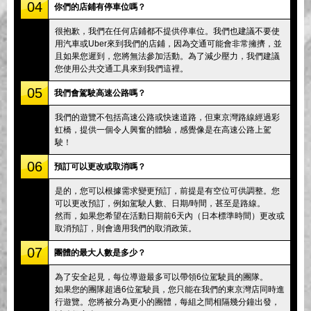
04
你們的店鋪有停車位嗎？
很抱歉，我們在任何店鋪都不提供停車位。我們也建議不要使
用汽車或Uber來到我們的店鋪，因為交通可能會非常擁擠，並
且如果您遲到，您將無法參加活動。為了減少壓力，我們建議
您使用公共交通工具來到我們這裡。
05
我們會駕駛高速公路嗎？
我們的遊覽不包括高速公路或快速道路，但東京灣路線經過彩
虹橋，提供一個令人興奮的體驗，感覺像是在高速公路上駕
駛！
06
預訂可以更改或取消嗎？
是的，您可以根據需求變更預訂，前提是有空位可供調整。您
可以更改預訂，例如駕駛人數、日期/時間，甚至是路線。
然而，如果您希望在活動日期前6天內（日本標準時間）更改或
取消預訂，則會適用我們的取消政策。
07
團體的最大人數是多少？
為了安全起見，每位導遊最多可以帶領6位駕駛員的團隊。
如果您的團隊超過6位駕駛員，您只能在我們的東京灣店同時進
行遊覽。您將被分為更小的團體，每組之間相隔幾分鐘出發，