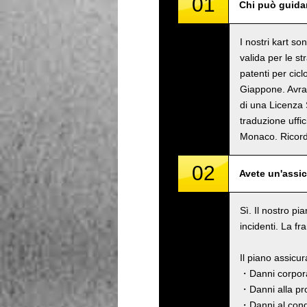
01
Chi può guidar
I nostri kart s
valida per le s
patenti per cicl
Giappone. Avrai
di una Licenza 
traduzione uffi
Monaco. Rico
02
Avete un'assi
Sì. Il nostro pi
incidenti. La fr
Il piano assicu
・Danni corpora
・Danni alla pro
・Danni al cond