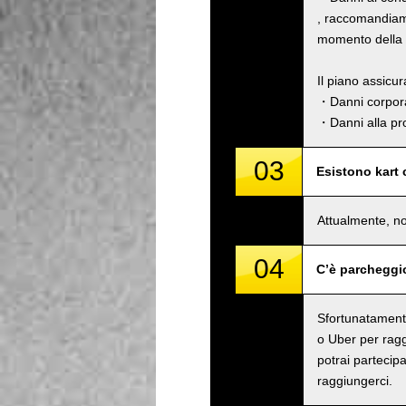
, raccomandiamo
momento della p
Il piano assicu
・Danni corpora
・Danni alla pro
03
Esistono kart
Attualmente, no
04
C’è parcheggi
Sfortunatamente
o Uber per raggi
potrai partecipa
raggiungerci.