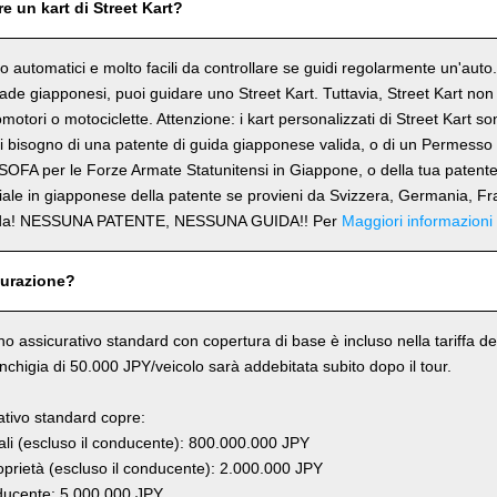
e un kart di Street Kart?
ono automatici e molto facili da controllare se guidi regolarmente un'aut
trade giapponesi, puoi guidare uno Street Kart. Tuttavia, Street Kart no
omotori o motociclette. Attenzione: i kart personalizzati di Street Kart s
 bisogno di una patente di guida giapponese valida, o di un Permesso 
SOFA per le Forze Armate Statunitensi in Giappone, o della tua patent
ciale in giapponese della patente se provieni da Svizzera, Germania, Fr
rda! NESSUNA PATENTE, NESSUNA GUIDA!! Per
Maggiori informazioni
curazione?
ano assicurativo standard con copertura di base è incluso nella tariffa del
anchigia di 50.000 JPY/veicolo sarà addebitata subito dopo il tour.
rativo standard copre:
li (escluso il conducente): 800.000.000 JPY
prietà (escluso il conducente): 2.000.000 JPY
ucente: 5.000.000 JPY