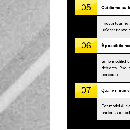
05
Guidiamo sull
I nostri tour n
un'esperienza e
06
È possibile mo
Sì, le modifich
richiesta. Puoi
percorso.
07
Qual è il num
Per motivi di 
partenza a poch