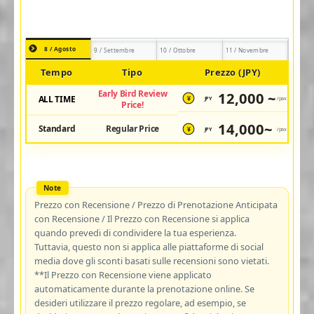
8 / Agosto
9 / Settembre
10 / Ottobre
11 / Novembre
Tempo
Tipo
Prezzo (JPY)
Early Bird Review
12,000 ~
ALL TIME
JPY
/pax
¥
Price!
14,000~
Standard
Regular Price
JPY
/pax
¥
Prezzo con Recensione / Prezzo di Prenotazione Anticipata
con Recensione / Il Prezzo con Recensione si applica
quando prevedi di condividere la tua esperienza.
Tuttavia, questo non si applica alle piattaforme di social
media dove gli sconti basati sulle recensioni sono vietati.
**Il Prezzo con Recensione viene applicato
automaticamente durante la prenotazione online. Se
desideri utilizzare il prezzo regolare, ad esempio, se