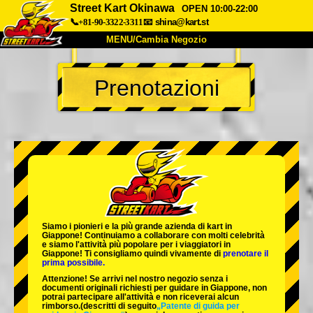
Street Kart Okinawa
OPEN 10:00-22:00
📞+81-90-3322-3311
📧
shina@kart.st
MENU/Cambia Negozio
INIZIO
Prenotazioni
Chi Siamo
Specifiche
Prezzo
Accesso
Recensioni
FAQ
Azienda
Prenotazioni
Cambia Negozio
Tokyo Shinagawa
Tokyo Akihabara#1
Tokyo Akihabara#2
Tokyo Shibuya
Siamo i
pionieri
e la
più grande azienda di kart
in
Tokyo Shibuya Annex
Tokyo Bay
Giappone! Continuiamo a collaborare con
molti celebrità
e siamo l'
attività più popolare
per i viaggiatori in
Giappone! Ti consigliamo quindi vivamente di
prenotare il
Tokyo Asakusa
Osaka
prima possibile.
Attenzione! Se arrivi nel nostro negozio senza i
Okinawa
documenti originali richiesti per guidare in Giappone, non
potrai partecipare all'attività e non riceverai alcun
rimborso.
(descritti di seguito
„Patente di guida per