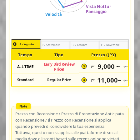
8 / Agosto
9 / Settembre
10 / Ottobre
11 / Novembre
Tempo
Tipo
Prezzo (JPY)
Early Bird Review
9,000 ~
ALL TIME
JPY
/pax
¥
Price!
11,000~
Standard
Regular Price
JPY
/pax
¥
Prezzo con Recensione / Prezzo di Prenotazione Anticipata
con Recensione / Il Prezzo con Recensione si applica
quando prevedi di condividere la tua esperienza.
Tuttavia, questo non si applica alle piattaforme di social
media dove gli sconti basati sulle recensioni sono vietati.