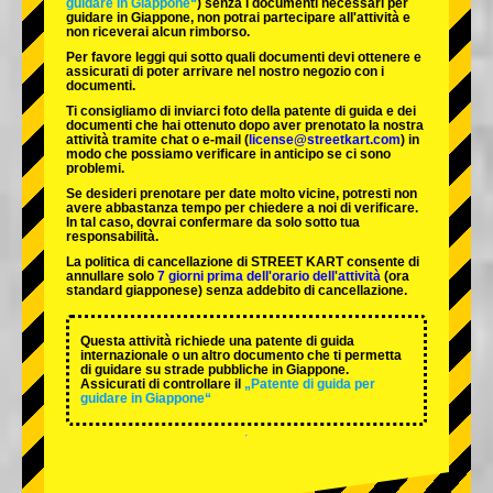
guidare in Giappone“
) senza i documenti necessari per
guidare in Giappone, non potrai partecipare all'attività e
non riceverai alcun rimborso.
Per favore leggi qui sotto quali documenti devi ottenere e
assicurati di poter arrivare nel nostro negozio con i
documenti.
Ti consigliamo di inviarci foto della patente di guida e dei
documenti che hai ottenuto dopo aver prenotato la nostra
attività tramite chat o e-mail (
license@streetkart.com
) in
modo che possiamo verificare in anticipo se ci sono
problemi.
Se desideri prenotare per date molto vicine, potresti non
avere abbastanza tempo per chiedere a noi di verificare.
In tal caso, dovrai confermare da solo sotto tua
responsabilità.
La politica di cancellazione di STREET KART consente di
annullare solo
7 giorni prima dell'orario dell'attività
(ora
standard giapponese) senza addebito di cancellazione.
Questa attività richiede una patente di guida
internazionale o un altro documento che ti permetta
di guidare su strade pubbliche in Giappone.
Assicurati di controllare il
„Patente di guida per
guidare in Giappone“