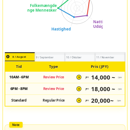
8 / August
9 / September
10 / Oktober
11 / November
Tid
Type
Pris (JPY)
14,000 ~
10AM - 6PM
Review Price
JPY
/pax
¥
18,000 ~
6PM - 8PM
Review Price
JPY
/pax
¥
20,000~
Standard
Regular Price
JPY
/pax
¥