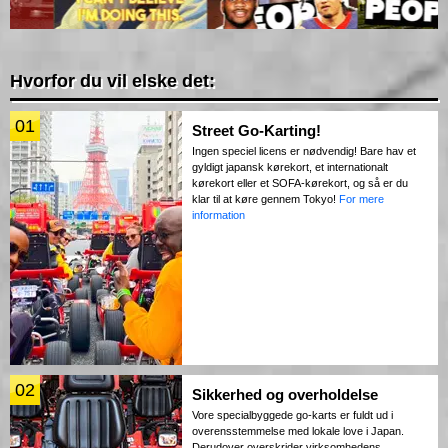
Hvorfor du vil elske det:
01
Street Go-Karting!
Ingen speciel licens er nødvendig! Bare hav et
gyldigt japansk kørekort, et internationalt
kørekort eller et SOFA-kørekort, og så er du
klar til at køre gennem Tokyo!
For mere
information
02
Sikkerhed og overholdelse
Vore specialbyggede go-karts er fuldt ud i
overensstemmelse med lokale love i Japan.
Derudover overskrider virksomhedens