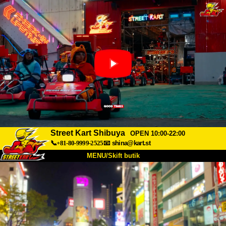
Street Kart Shibuya
OPEN 10:00-22:00
📞+81-80-9999-2525
📧
shina@kart.st
MENU/Skift butik
TOP
Om
Specifikationer
Pris
Adgang
Stemme
FAQ