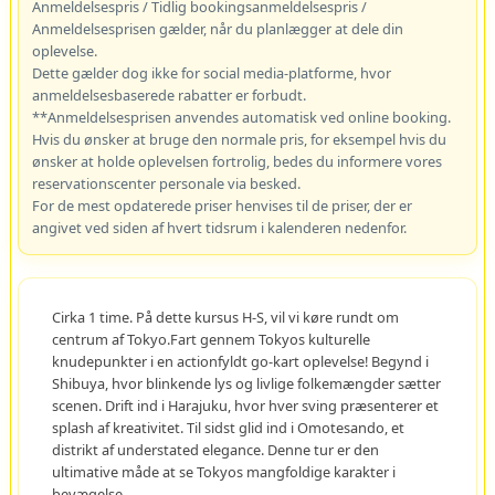
Anmeldelsespris / Tidlig bookingsanmeldelsespris /
Anmeldelsesprisen gælder, når du planlægger at dele din
oplevelse.
Dette gælder dog ikke for social media-platforme, hvor
anmeldelsesbaserede rabatter er forbudt.
**Anmeldelsesprisen anvendes automatisk ved online booking.
Hvis du ønsker at bruge den normale pris, for eksempel hvis du
ønsker at holde oplevelsen fortrolig, bedes du informere vores
reservationscenter personale via besked.
For de mest opdaterede priser henvises til de priser, der er
angivet ved siden af hvert tidsrum i kalenderen nedenfor.
Cirka 1 time. På dette kursus H-S, vil vi køre rundt om
centrum af Tokyo.Fart gennem Tokyos kulturelle
knudepunkter i en actionfyldt go-kart oplevelse! Begynd i
Shibuya, hvor blinkende lys og livlige folkemængder sætter
scenen. Drift ind i Harajuku, hvor hver sving præsenterer et
splash af kreativitet. Til sidst glid ind i Omotesando, et
distrikt af understated elegance. Denne tur er den
ultimative måde at se Tokyos mangfoldige karakter i
bevægelse.