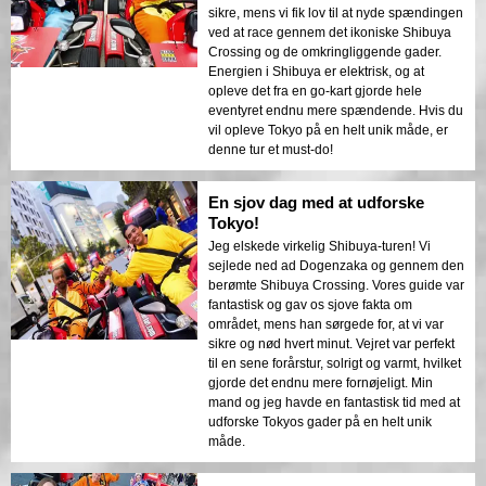
sikre, mens vi fik lov til at nyde spændingen
ved at race gennem det ikoniske Shibuya
Crossing og de omkringliggende gader.
Energien i Shibuya er elektrisk, og at
opleve det fra en go-kart gjorde hele
eventyret endnu mere spændende. Hvis du
vil opleve Tokyo på en helt unik måde, er
denne tur et must-do!
En sjov dag med at udforske
Tokyo!
Jeg elskede virkelig Shibuya-turen! Vi
sejlede ned ad Dogenzaka og gennem den
berømte Shibuya Crossing. Vores guide var
fantastisk og gav os sjove fakta om
området, mens han sørgede for, at vi var
sikre og nød hvert minut. Vejret var perfekt
til en sene forårstur, solrigt og varmt, hvilket
gjorde det endnu mere fornøjeligt. Min
mand og jeg havde en fantastisk tid med at
udforske Tokyos gader på en helt unik
måde.