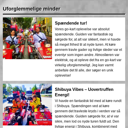
Uforglemmelige minder
Spændende tur!
Vores go-kart oplevelse var absolut
spændende. Guiden var fantastisk og
sørgede for, at alt var sikkert, men vi havde
så meget frihed til at nyde turen. At køre
gennem travle gader og livlige steder var et
eventyr som ingen andre. Atmosfæren var
elektrisk, og at opleve det fra en go-kart var
virkelig uforglemmeligt. Jeg kan varmt
anbefale det til alle, der søger en unik
oplevelse!
Shibuya Vibes – Uovertruffen
Energi!
Vi havde en fantastisk tid med at køre rundt
i Shibuya. Spændingen ved at køre
gennem det travleste kryds i verden var så
spændende. Guiden sørgede for, at vi var
sikre, men lod os nyde turen fuldt ud. Den
livlige energi i Shibuya, kombineret med