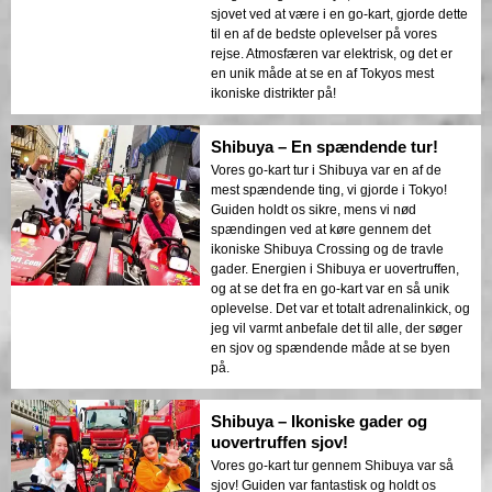
sjovet ved at være i en go-kart, gjorde dette
til en af de bedste oplevelser på vores
rejse. Atmosfæren var elektrisk, og det er
en unik måde at se en af Tokyos mest
ikoniske distrikter på!
Shibuya – En spændende tur!
Vores go-kart tur i Shibuya var en af de
mest spændende ting, vi gjorde i Tokyo!
Guiden holdt os sikre, mens vi nød
spændingen ved at køre gennem det
ikoniske Shibuya Crossing og de travle
gader. Energien i Shibuya er uovertruffen,
og at se det fra en go-kart var en så unik
oplevelse. Det var et totalt adrenalinkick, og
jeg vil varmt anbefale det til alle, der søger
en sjov og spændende måde at se byen
på.
Shibuya – Ikoniske gader og
uovertruffen sjov!
Vores go-kart tur gennem Shibuya var så
sjov! Guiden var fantastisk og holdt os