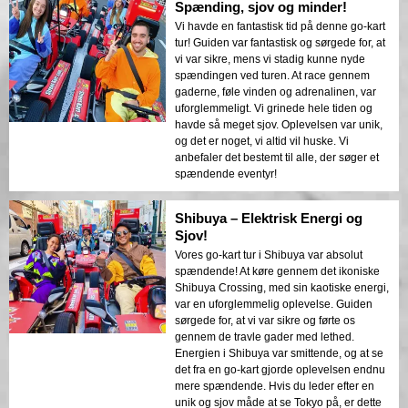
Spænding, sjov og minder!
Vi havde en fantastisk tid på denne go-kart
tur! Guiden var fantastisk og sørgede for, at
vi var sikre, mens vi stadig kunne nyde
spændingen ved turen. At race gennem
gaderne, føle vinden og adrenalinen, var
uforglemmeligt. Vi grinede hele tiden og
havde så meget sjov. Oplevelsen var unik,
og det er noget, vi altid vil huske. Vi
anbefaler det bestemt til alle, der søger et
spændende eventyr!
Shibuya – Elektrisk Energi og
Sjov!
Vores go-kart tur i Shibuya var absolut
spændende! At køre gennem det ikoniske
Shibuya Crossing, med sin kaotiske energi,
var en uforglemmelig oplevelse. Guiden
sørgede for, at vi var sikre og førte os
gennem de travle gader med lethed.
Energien i Shibuya var smittende, og at se
det fra en go-kart gjorde oplevelsen endnu
mere spændende. Hvis du leder efter en
unik og sjov måde at se Tokyo på, er dette