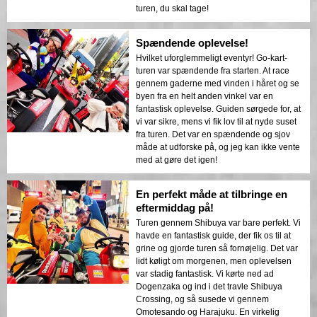
turen, du skal tage!
Spændende oplevelse!
Hvilket uforglemmeligt eventyr! Go-kart-
turen var spændende fra starten. At race
gennem gaderne med vinden i håret og se
byen fra en helt anden vinkel var en
fantastisk oplevelse. Guiden sørgede for, at
vi var sikre, mens vi fik lov til at nyde suset
fra turen. Det var en spændende og sjov
måde at udforske på, og jeg kan ikke vente
med at gøre det igen!
En perfekt måde at tilbringe en
eftermiddag på!
Turen gennem Shibuya var bare perfekt. Vi
havde en fantastisk guide, der fik os til at
grine og gjorde turen så fornøjelig. Det var
lidt køligt om morgenen, men oplevelsen
var stadig fantastisk. Vi kørte ned ad
Dogenzaka og ind i det travle Shibuya
Crossing, og så susede vi gennem
Omotesando og Harajuku. En virkelig