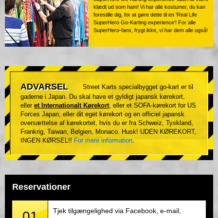
klædt ud som ham! Vi har alle kostumer, du kan
forestille dig, for at gøre dette til en 'Real Life
SuperHero Go-Karting experience'! For alle
SuperHero-fans, frygt ikke, vi har dem alle også!
ADVARSEL
Street Karts specialbygget go-kart er til
gaderne i Japan. Du skal have et gyldigt japansk kørekort,
eller
et Internationalt Kørekort
, eller et SOFA-kørekort for US
Forces Japan, eller dit eget kørekort og en officiel japansk
oversættelse af kørekortet, hvis du er fra Schweiz, Tyskland,
Frankrig, Taiwan, Belgien, Monaco. Husk! UDEN KØREKORT,
INGEN KØRSEL!!
For mere information
.
Reservationer
Tjek tilgængelighed via Facebook, e-mail,
01