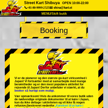
Street Kart Shibuya
OPEN 10:00-22:00
📞+81-80-9999-2525
📧
shina@kart.st
MENU/Skift butik
TOP
Booking
Om
Specifikationer
Pris
Adgang
Stemme
FAQ
Virksomhed
Booking
Skift butik
Tokyo Shinagawa
Tokyo Akihabara#1
Tokyo Akihabara#2
Tokyo Shibuya
Vi er de
pionerer
og
den største go-kart virksomhed
i
Tokyo Shibuya Annex
Tokyo Bay
Japan! Vi fortsætter med at samarbejde med
mange
berømtheder
og er den
mest populære aktivitet
for
rejsende til Japan! Derfor anbefaler vi stærkt, at du
Tokyo Asakusa
Osaka
booker så hurtigt som muligt.
Vær opmærksom! Hvis du ankommer til vores butik uden
Okinawa
de nødvendige originale dokumenter til at køre i Japan,
kan du ikke deltage i aktiviteten og vil ikke få nogen
refusion.
(beskrevet nedenfor
„Kørekort til at køre i