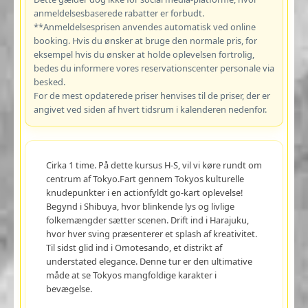
anmeldelsesbaserede rabatter er forbudt.
**Anmeldelsesprisen anvendes automatisk ved online
booking. Hvis du ønsker at bruge den normale pris, for
eksempel hvis du ønsker at holde oplevelsen fortrolig,
bedes du informere vores reservationscenter personale via
besked.
For de mest opdaterede priser henvises til de priser, der er
angivet ved siden af hvert tidsrum i kalenderen nedenfor.
Cirka 1 time. På dette kursus H-S, vil vi køre rundt om
centrum af Tokyo.Fart gennem Tokyos kulturelle
knudepunkter i en actionfyldt go-kart oplevelse!
Begynd i Shibuya, hvor blinkende lys og livlige
folkemængder sætter scenen. Drift ind i Harajuku,
hvor hver sving præsenterer et splash af kreativitet.
Til sidst glid ind i Omotesando, et distrikt af
understated elegance. Denne tur er den ultimative
måde at se Tokyos mangfoldige karakter i
bevægelse.