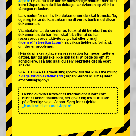
Japan“
) Hvis du ikke har de nødvendige dokumenter til at
køre i Japan, kan du ikke deltage i aktiviteten og vil ikke
få nogen refusion.
Læs nedenfor om, hvilke dokumenter du skal fremskaffe,
og sørg for at du kan ankomme til vores butik med disse
dokumenter.
Vi anbefaler, at du sender os fotos af dit kørekort og de
dokumenter, du har fremskaffet, efter at du har
reserveret vores aktivitet via chat eller e-mail
(
license@streetkart.com
), så vi kan tjekke på forhånd,
om der er problemer.
Hvis du ønsker at lave en reservation for meget tættere
datoer, har du måske ikke nok tid til at bede os om at
kontrollere. I så fald skal du selv bekræfte det på eget
ansvar.
STREET KARTs afbestillingspolitik tillader kun afbestilling
7 dage før din aktivitetstid
(Japan Standard Time) uden
afbestillingsgebyr.
Denne aktivitet kræver et internationalt kørekort
eller et andet dokument, der giver dig lov til at køre
på offentlige veje i Japan. Sørg for at tjekke
„Kørekort til at køre i Japan“