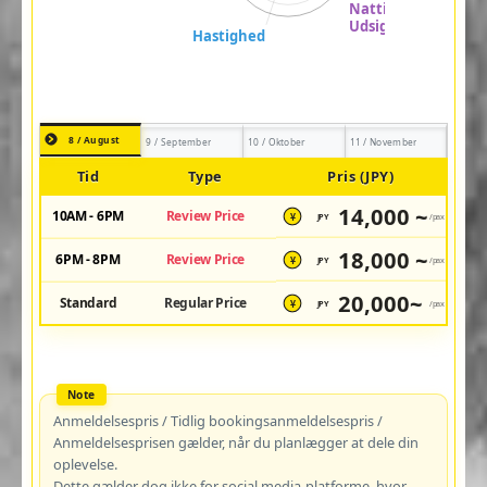
8 / August
9 / September
10 / Oktober
11 / November
Tid
Type
Pris (JPY)
14,000 ~
10AM - 6PM
Review Price
JPY
/pax
¥
18,000 ~
6PM - 8PM
Review Price
JPY
/pax
¥
20,000~
Standard
Regular Price
JPY
/pax
¥
Anmeldelsespris / Tidlig bookingsanmeldelsespris /
Anmeldelsesprisen gælder, når du planlægger at dele din
oplevelse.
Dette gælder dog ikke for social media-platforme, hvor