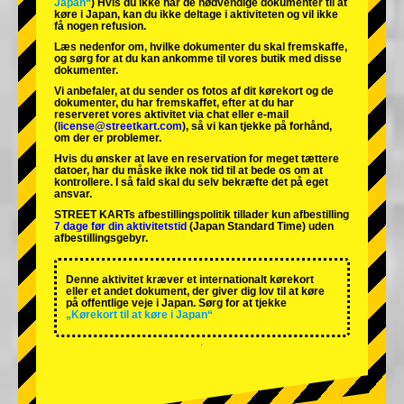
Japan“
) Hvis du ikke har de nødvendige dokumenter til at
køre i Japan, kan du ikke deltage i aktiviteten og vil ikke
få nogen refusion.
Læs nedenfor om, hvilke dokumenter du skal fremskaffe,
og sørg for at du kan ankomme til vores butik med disse
dokumenter.
Vi anbefaler, at du sender os fotos af dit kørekort og de
dokumenter, du har fremskaffet, efter at du har
reserveret vores aktivitet via chat eller e-mail
(
license@streetkart.com
), så vi kan tjekke på forhånd,
om der er problemer.
Hvis du ønsker at lave en reservation for meget tættere
datoer, har du måske ikke nok tid til at bede os om at
kontrollere. I så fald skal du selv bekræfte det på eget
ansvar.
STREET KARTs afbestillingspolitik tillader kun afbestilling
7 dage før din aktivitetstid
(Japan Standard Time) uden
afbestillingsgebyr.
Denne aktivitet kræver et internationalt kørekort
eller et andet dokument, der giver dig lov til at køre
på offentlige veje i Japan. Sørg for at tjekke
„Kørekort til at køre i Japan“