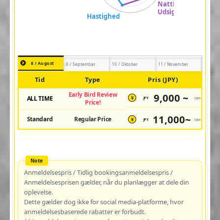
8 / August
9 / September
10 / Oktober
11 / November
Tid
Type
Pris (JPY)
Early Bird Review
9,000 ~
ALL TIME
JPY
/pax
¥
Price!
11,000~
Standard
Regular Price
JPY
/pax
¥
Anmeldelsespris / Tidlig bookingsanmeldelsespris /
Anmeldelsesprisen gælder, når du planlægger at dele din
oplevelse.
Dette gælder dog ikke for social media-platforme, hvor
anmeldelsesbaserede rabatter er forbudt.