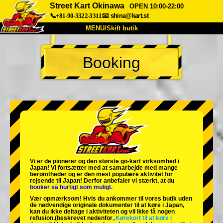
Street Kart Okinawa
OPEN 10:00-22:00
📞+81-90-3322-3311
📧
shina@kart.st
MENU/Skift butik
TOP
Booking
Om
Specifikationer
Pris
Adgang
Stemme
FAQ
Virksomhed
Booking
Skift butik
Tokyo Shinagawa
Tokyo Akihabara#1
Tokyo Akihabara#2
Tokyo Shibuya
Vi er de
pionerer
og
den største go-kart virksomhed
i
Tokyo Shibuya Annex
Tokyo Bay
Japan! Vi fortsætter med at samarbejde med
mange
berømtheder
og er den
mest populære aktivitet
for
rejsende til Japan! Derfor anbefaler vi stærkt, at du
Tokyo Asakusa
Osaka
booker så hurtigt som muligt.
Vær opmærksom! Hvis du ankommer til vores butik uden
Okinawa
de nødvendige originale dokumenter til at køre i Japan,
kan du ikke deltage i aktiviteten og vil ikke få nogen
refusion.
(beskrevet nedenfor
„Kørekort til at køre i