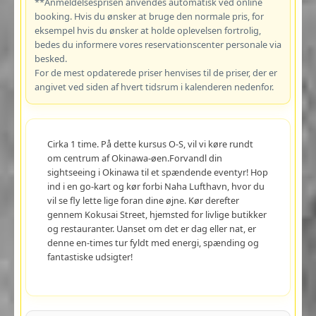
**Anmeldelsesprisen anvendes automatisk ved online
booking. Hvis du ønsker at bruge den normale pris, for
eksempel hvis du ønsker at holde oplevelsen fortrolig,
bedes du informere vores reservationscenter personale via
besked.
For de mest opdaterede priser henvises til de priser, der er
angivet ved siden af hvert tidsrum i kalenderen nedenfor.
Cirka 1 time. På dette kursus O-S, vil vi køre rundt
om centrum af Okinawa-øen.Forvandl din
sightseeing i Okinawa til et spændende eventyr! Hop
ind i en go-kart og kør forbi Naha Lufthavn, hvor du
vil se fly lette lige foran dine øjne. Kør derefter
gennem Kokusai Street, hjemsted for livlige butikker
og restauranter. Uanset om det er dag eller nat, er
denne en-times tur fyldt med energi, spænding og
fantastiske udsigter!