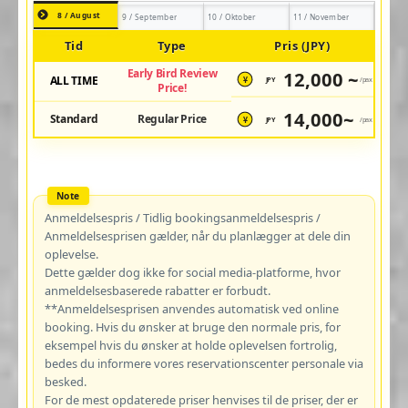
8 / August
9 / September
10 / Oktober
11 / November
Tid
Type
Pris (JPY)
Early Bird Review
12,000 ~
ALL TIME
JPY
/pax
¥
Price!
14,000~
Standard
Regular Price
JPY
/pax
¥
Anmeldelsespris / Tidlig bookingsanmeldelsespris /
Anmeldelsesprisen gælder, når du planlægger at dele din
oplevelse.
Dette gælder dog ikke for social media-platforme, hvor
anmeldelsesbaserede rabatter er forbudt.
**Anmeldelsesprisen anvendes automatisk ved online
booking. Hvis du ønsker at bruge den normale pris, for
eksempel hvis du ønsker at holde oplevelsen fortrolig,
bedes du informere vores reservationscenter personale via
besked.
For de mest opdaterede priser henvises til de priser, der er