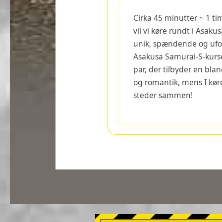
Cirka 45 minutter ~ 1 ti
vil vi køre rundt i Asaku
unik, spændende og ufo
Asakusa Samurai-S-kurse
par, der tilbyder en bla
og romantik, mens I kø
steder sammen!