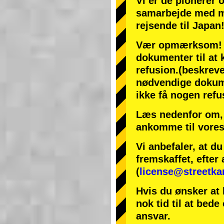
Vi er de
pionerer
samarbejde med
m
rejsende til Japan
Vær opmærksom! Hv
dokumenter til at k
refusion.
(beskreve
nødvendige dokumen
ikke få nogen refu
Læs nedenfor om, 
ankomme til vores
Vi anbefaler, at d
fremskaffet, efter 
(
license@streetka
Hvis du ønsker at 
nok tid til at bede
ansvar.