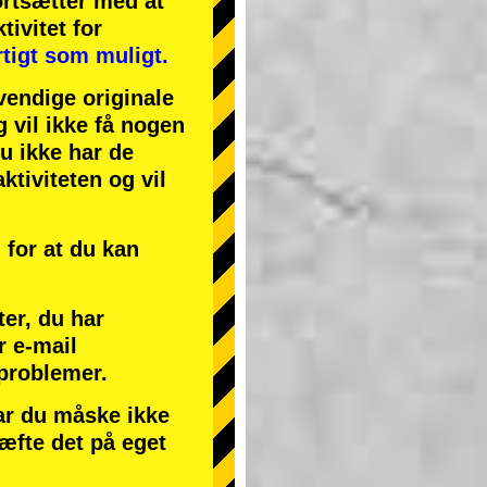
ortsætter med at
tivitet
for
tigt som muligt.
endige originale
g vil ikke få nogen
du ikke har de
ktiviteten og vil
for at du kan
ter, du har
r e-mail
 problemer.
har du måske ikke
ræfte det på eget