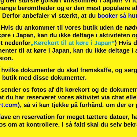
og
den største go-kart virksomhed
i Japan! Vi f
ange berømtheder
og er den
mest populære ak
! Derfor anbefaler vi stærkt, at du
booker så hur
is du ankommer til vores butik uden de nødv
øre i Japan, kan du ikke deltage i aktiviteten o
t nedenfor
„Kørekort til at køre i Japan“
) Hvis 
ter til at køre i Japan, kan du ikke deltage i a
sion.
hvilke dokumenter du skal fremskaffe, og sørg 
 butik med disse dokumenter.
u sender os fotos af dit kørekort og de dokumen
at du har reserveret vores aktivitet via chat elle
rt.com
), så vi kan tjekke på forhånd, om der er
lave en reservation for meget tættere datoer, 
 os om at kontrollere. I så fald skal du selv bek