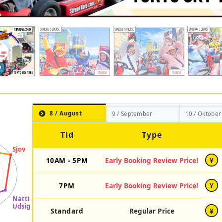
8 / August
9 / September
10 / Oktober
Tid
Type
10AM - 5PM
Early Booking Review Price!
¥
7PM
Early Booking Review Price!
¥
Standard
Regular Price
¥