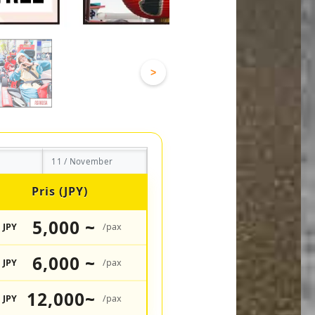
>
11 / November
Pris (JPY)
5,000 ~
JPY
/pax
6,000 ~
JPY
/pax
12,000~
JPY
/pax