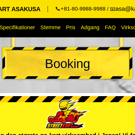
asa@ka
ART ASAKUSA
📞+81-80-9988-9988
📧
Specifikationer
Stemme
Pris
Adgang
FAQ
Virk
Booking