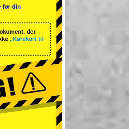
 før din
 dokument, der
ekke
„Kørekort til