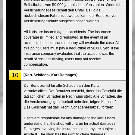
Selbstbehalt von 50.000 japanischen Yen zahlen. Wenn die
Versicherungsgesellschaft den Unfall als Folge
rücksichtslosen Fahrens bewertet, kann der Benutzer vom
Versicherungsschutz ausgeschlossen werden.
All karts are insured against accidents. The insurance
coverage is limited and regulated. In the event of an
accident, the insurance company will evaluate the case. At
this point, users must pay a deductible of 50,000 yen. If the
insurance company evaluates that the accident was the
result of reckless driving, users may not receive
compensation.
10
[Kart-Schäden / Kart Damages]
Der Benutzer ist für alle Schäden an den Karts
verantwortlich. Der Benutzer versteht, dass das Geschäft die
tatsächlichen Schäden in Rechnung stellt. Alle Schäden, die
die Versicherungsgesellschaft betreffen, folgen Klausel 9.
Das Geschäft hat das Recht, Schadenersatz zu fordern.
Users are responsible for any damage to the kart. Users
understand that the shop will charge for actual damages.
Damages involving the insurance company are subject to
Article 9. The shop has the right to claim damages.