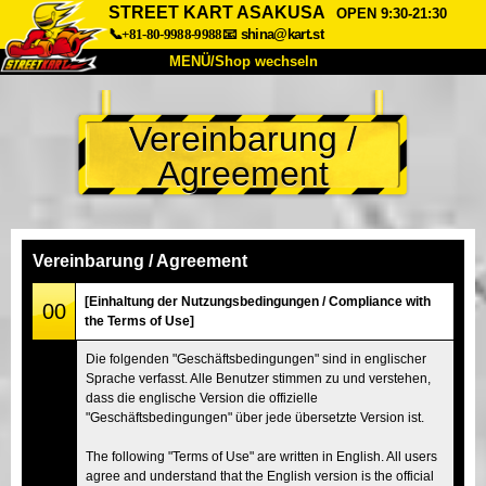
STREET KART ASAKUSA
OPEN 9:30-21:30
📞+81-80-9988-9988
📧
shina@kart.st
MENÜ/Shop wechseln
START
Vereinbarung /
Über uns
Spezifikationen
Preise
Agreement
Anfahrt
Bewertungen
FAQ
Unternehmen
Buchung
Shop wechseln
Vereinbarung / Agreement
Tokio Shinagawa
Tokio Akihabara#1
[Einhaltung der Nutzungsbedingungen / Compliance with
00
the Terms of Use]
Tokio Akihabara#2
Tokio Shibuya
Die folgenden "Geschäftsbedingungen" sind in englischer
Tokio Shibuya Annex
Tokio Bucht
Sprache verfasst. Alle Benutzer stimmen zu und verstehen,
dass die englische Version die offizielle
Tokio Asakusa
Osaka
"Geschäftsbedingungen" über jede übersetzte Version ist.
Okinawa
The following "Terms of Use" are written in English. All users
agree and understand that the English version is the official