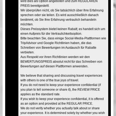
wird dies als Option angeboten und zum REGULÄREN
PREIS bereitgestellt.
Wir überprüfen nicht, ob Sie tatsächlich über Ihre Erfahrung
sprechen oder sie teilen. Es wird ausschließlich danach
bestimmt, ob Sie Ihre Erfahrung vertraulich behandeln
möchten.
Dieses Preissystem bietet keinen Rabatt; es handelt sich um
einen Aufpreis für die Vertraulichkeitsoption.
Bitte beachten Sie, dass einige Social-Media-Plattformen wie
TripAdvisor und Google Richtlinien haben, die das
Schreiben von Bewertungen im Austausch für Rabatte
verbieten.
Aus Respekt vor ihren Richtlinien werden wir den
BEWERTUNGSPREIS absolut nicht für das Schreiben von
Bewertungen auf diesen Plattformen anwenden.
We believe that sharing and discussing travel experiences
with others is one of the true joys of travel.
If you do not need to keep your experience confidential (if
you plan to tell someone or share it), the REVIEW PRICE
applies as the standard rate.
If you wish to keep your experience confidential, it is offered
as an option and provided at the REGULAR PRICE.
We do not verify whether you actually talk about or share
your experience. It is determined solely by whether you wish