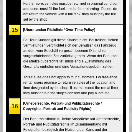
Furthermore, vehicles must be returned in original condition,
and users must fill the fuel tank before returning. If users do
not return the vehicle with a full tank, they must pay the fee
set by the shop.
15
[Überstunden-Richtlinie / Over Time Policy]
Bei Tour-Kunden gilt diese Klausel nicht. Bei freiberuflichen
Vermietungen verpflichtet sich der Benutzer, das Fahrzeug
an dem vom Geschäft vorgeschriebenen Ort und zur
vorgeschriebenen Zeit zurückzugeben. Wenn der Benutzer
die Mietzeit überschreitet, muss er die Zustimmung des
Geschäfts einholen und eine Verspätungsgebühr zahlen.
This clause does not apply to tour customers. For freelance
rental, users promise to return vehicles at the location and
time designated by the shop. If users exceed the rental time,
they must obtain the shop's consent and pay a late fee.
[Urheberrechte, Porträt- und Publizitätsrechte /
16
Copyrights, Portrait and Publicity Rights]
Der Benutzer stimmt zu, keine Ansprüche auf Urheberrechte,
Porträt- und Publizitätsrechte im Zusammenhang mit
Fotografien bezüglich der Nutzung der Karts und der