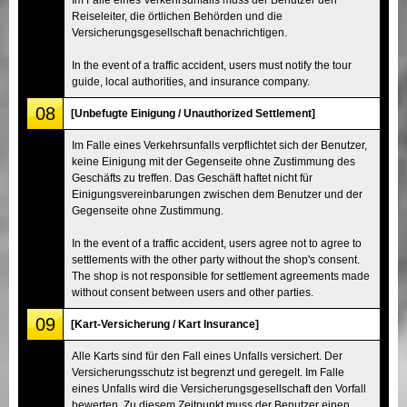
Reiseleiter, die örtlichen Behörden und die
Versicherungsgesellschaft benachrichtigen.
In the event of a traffic accident, users must notify the tour
guide, local authorities, and insurance company.
08
[Unbefugte Einigung / Unauthorized Settlement]
Im Falle eines Verkehrsunfalls verpflichtet sich der Benutzer,
keine Einigung mit der Gegenseite ohne Zustimmung des
Geschäfts zu treffen. Das Geschäft haftet nicht für
Einigungsvereinbarungen zwischen dem Benutzer und der
Gegenseite ohne Zustimmung.
In the event of a traffic accident, users agree not to agree to
settlements with the other party without the shop's consent.
The shop is not responsible for settlement agreements made
without consent between users and other parties.
09
[Kart-Versicherung / Kart Insurance]
Alle Karts sind für den Fall eines Unfalls versichert. Der
Versicherungsschutz ist begrenzt und geregelt. Im Falle
eines Unfalls wird die Versicherungsgesellschaft den Vorfall
bewerten. Zu diesem Zeitpunkt muss der Benutzer einen