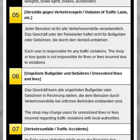
taillights, brake lights, brakes, accelerator).
[Verstöße gegen Verkehrsregeln / Violation of Traffic Laws,
05
etc.]
Jeder Benutzer ist für alle Verkehrsverstöße verantwortlich.
Das Geschäft oder der Reiseleiter haftet nicht für Bußgelder
oder Gebühren, die durch den Verstoß entstehen.
Each user is responsible for any traffic violations. The shop
or tour guide is not responsible for fines or fees incurred due
to violations.
[Ungelöste Bußgelder und Gebühren / Unresolved fines
06
and fees]
Das Geschäft kann alle ungelösten Bußgelder oder
Gebühren in Rechnung stellen, die dem Benutzer durch
Verkehrsverstöße bei örtlichen Behörden entstanden sind.
The shop may charge users for unresolved fines or fees
incurred regarding traffic violations with local authorities.
07
[Verkehrsunfälle / Traffic Accidents]
Im Falle eines Verkehrsunfalls muss der Benutzer den