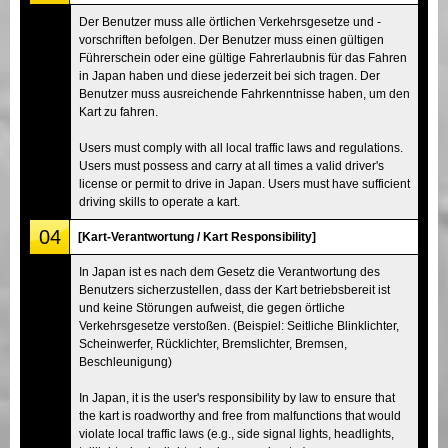
Der Benutzer muss alle örtlichen Verkehrsgesetze und -
vorschriften befolgen. Der Benutzer muss einen gültigen
Führerschein oder eine gültige Fahrerlaubnis für das Fahren
in Japan haben und diese jederzeit bei sich tragen. Der
Benutzer muss ausreichende Fahrkenntnisse haben, um den
Kart zu fahren.
Users must comply with all local traffic laws and regulations.
Users must possess and carry at all times a valid driver's
license or permit to drive in Japan. Users must have sufficient
driving skills to operate a kart.
04
[Kart-Verantwortung / Kart Responsibility]
In Japan ist es nach dem Gesetz die Verantwortung des
Benutzers sicherzustellen, dass der Kart betriebsbereit ist
und keine Störungen aufweist, die gegen örtliche
Verkehrsgesetze verstoßen. (Beispiel: Seitliche Blinklichter,
Scheinwerfer, Rücklichter, Bremslichter, Bremsen,
Beschleunigung)
In Japan, it is the user's responsibility by law to ensure that
the kart is roadworthy and free from malfunctions that would
violate local traffic laws (e.g., side signal lights, headlights,